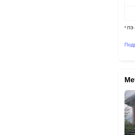
* ПЭ
Под
Ме