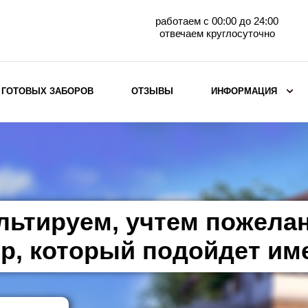
работаем с 00:00 до 24:00
отвечаем круглосуточно
 ГОТОВЫХ ЗАБОРОВ
ОТЗЫВЫ
ИНФОРМАЦИЯ
ВЫБОР ПО МАТЕРИАЛУ
Заборы с кирпичными столбами
Заборы из евроштакетника
горизонтального
льтируем, учтем пожела
Металлические заборы для дачи
Забор жалюзи с кирпичными столбами
р, который подойдет им
Металлические заборы
Металлические ограждения