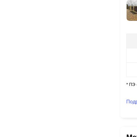
* ПЭ
Под