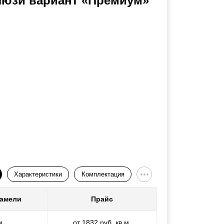
люзи вариант «Премиум»
Характеристики
Комплектация
ламели
Прайс
м
от 1832 руб. кв.м.