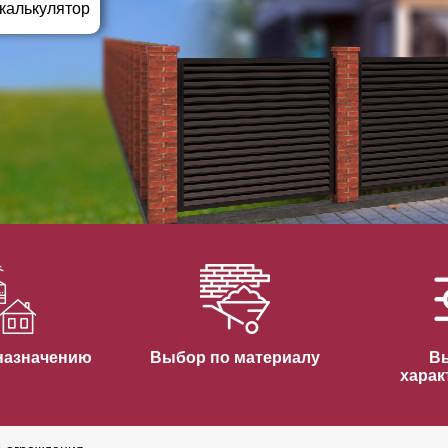
ВЫБОР ПО ХАРАКТЕРИСТИКАМ
 калькулятор
Горизонтальные заборы
Высокие заборы
Красивые, дизайнерские заборы
ВЫБОР ПО СПОСОБУ МОНТАЖА
Заборы под ключ
Готовые заборы
Комплекты заборов-лего "сделай сам"
Быстровозводимые заборы
назначению
Выбор по материалу
В
харак