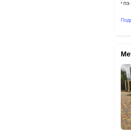
* ПЭ
Под
Ме