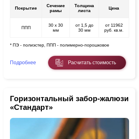
Сечение
Толщина
Покрытие
Цена
рамы
листа
30 х 30
от 1,5 до
от 11962
ППП
мм
30 мм
руб. кв.м.
* ПЭ - полиэстер, ППП - полимерно-порошковое
Подробнее
Расчитать стоимость
Горизонтальный забор-жалюзи
«Стандарт»