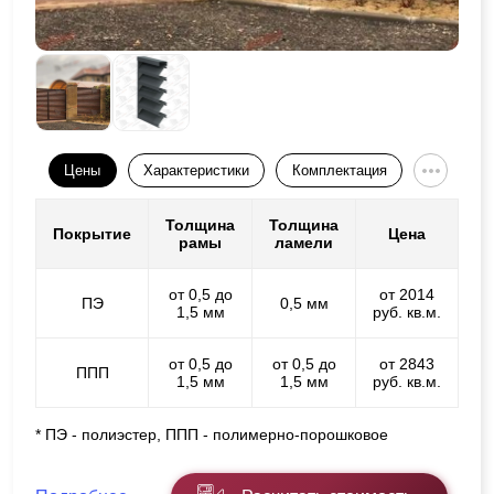
Цены
Характеристики
Комплектация
Толщина
Толщина
Покрытие
Цена
рамы
ламели
от 0,5 до
от 2014
ПЭ
0,5 мм
1,5 мм
руб. кв.м.
от 0,5 до
от 0,5 до
от 2843
ППП
1,5 мм
1,5 мм
руб. кв.м.
* ПЭ - полиэстер, ППП - полимерно-порошковое