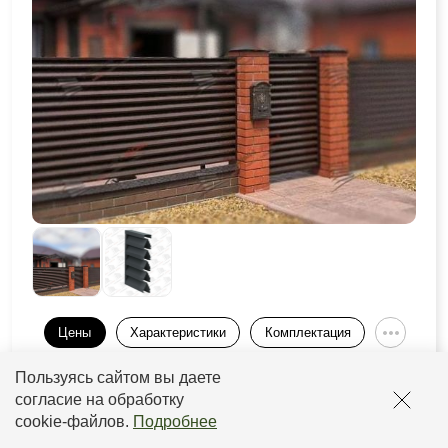
Цены
Характеристики
Комплектация
Пользуясь сайтом вы даете
Толщина
Толщина
Слой
Прайс
рамы
ламели
согласие на обработку
cookie-файлов
.
Подробнее
от 0,5 до
от 2933