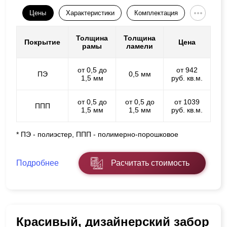
Цены
Характеристики
Комплектация
Толщина
Толщина
Покрытие
Цена
рамы
ламели
от 0,5 до
от 942
ПЭ
0,5 мм
1,5 мм
руб. кв.м.
от 0,5 до
от 0,5 до
от 1039
ППП
1,5 мм
1,5 мм
руб. кв.м.
* ПЭ - полиэстер, ППП - полимерно-порошковое
Подробнее
Расчитать стоимость
Красивый, дизайнерский забор