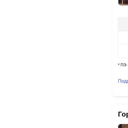
* ПЭ
Под
Го