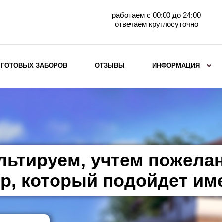
работаем с 00:00 до 24:00
отвечаем круглосуточно
 ГОТОВЫХ ЗАБОРОВ
ОТЗЫВЫ
ИНФОРМАЦИЯ
ВЫБОР ПО МАТЕРИАЛУ
Заборы с кирпичными столбами
Заборы из евроштакетника
горизонтального
льтируем, учтем пожела
Металлические заборы для дачи
Забор жалюзи с кирпичными столбами
р, который подойдет им
Металлические заборы
Металлические ограждения