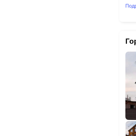
Под
Го