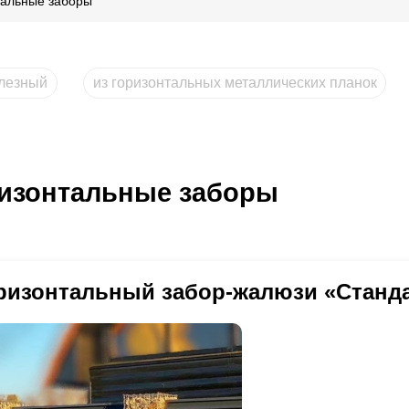
тальные заборы
лезный
из горизонтальных металлических планок
изонтальные заборы
ризонтальный забор-жалюзи «Станд