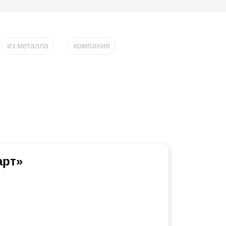
из металла
компания
арт»