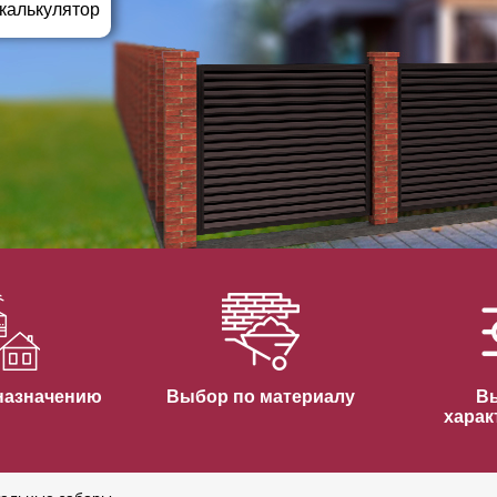
ВЫБОР ПО ХАРАКТЕРИСТИКАМ
 калькулятор
Горизонтальные заборы
Высокие заборы
Красивые, дизайнерские заборы
ВЫБОР ПО СПОСОБУ МОНТАЖА
Заборы под ключ
Готовые заборы
Комплекты заборов-лего "сделай сам"
Быстровозводимые заборы
назначению
Выбор по материалу
В
харак