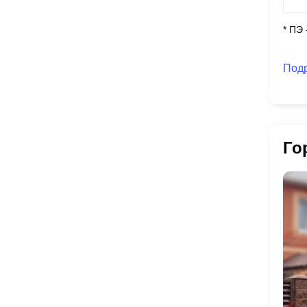
* ПЭ
Под
Го