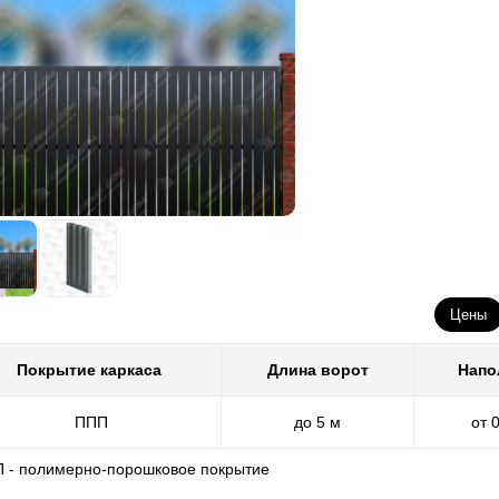
Цены
Покрытие каркаса
Длина ворот
Напо
ППП
до 5 м
от 
П - полимерно-порошковое покрытие