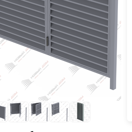
ВЫБОР ПО ХАРАКТЕРИСТИКАМ
Горизонтальные заборы
Высокие заборы
Красивые, дизайнерские заборы
ВЫБОР ПО СПОСОБУ МОНТАЖА
Заборы под ключ
Готовые заборы
Комплекты заборов-лего "сделай сам"
Быстровозводимые заборы