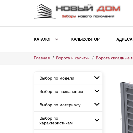
КАТАЛОГ
КАЛЬКУЛЯТОР
АДРЕСА
Главная
Ворота и калитки
Ворота складные 
ВЫБОР ПО МОДЕЛИ
Заборы Ранчо
Выбор по модели
Заборы Хай-тек
Заборы Классика
Выбор по назначению
Заборы Ранчо
Заборы Жалюзи
Заборы Хай-тек
Выбор по материалу
Заборы и ограждения для
Заборы Классика
детских садов
ВЫБОР ПО НАЗНАЧЕНИЮ
Заборы Жалюзи
Выбор по
Заборы с кирпичными столбами
Заборы для дачи
характеристикам
Заборы и ограждения для детских
Заборы из евроштакетника
Элитные заборы для коттеджей
садов