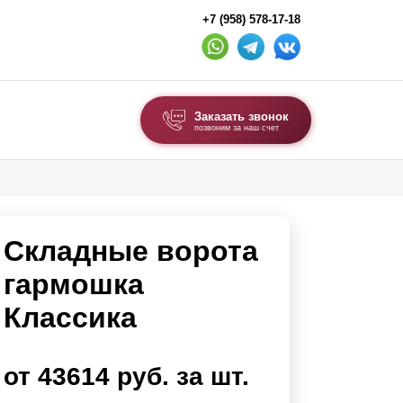
+7 (958) 578-17-18
Заказать звонок
позвоним за наш счет
ВЫБОР ПО ТИПУ
Модульные заборы и ограждения
Складные ворота
Комбинированные заборы
Секционные заборы
гармошка
Классика
ВОРОТА И КАЛИТКИ
Ворота откатные
от 43614 руб. за шт.
Ворота распашные
Ворота складные гармошка