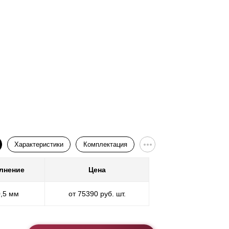
Характеристики
Комплектация
лнение
Цена
Покр
0,5 мм
от 75390 руб. шт.
* ППП - пол