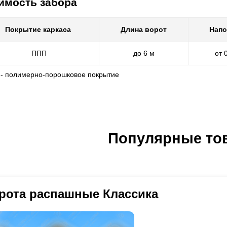
имость забора
Покрытие каркаса
Длина ворот
Напо
ППП
до 6 м
от 
 - полимерно-порошковое покрытие
Популярные то
рота распашные Классика