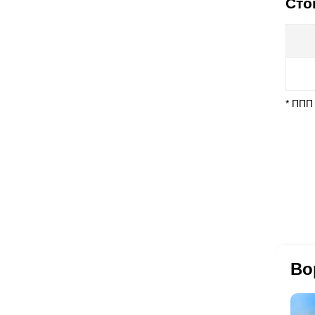
Сто
* ППП
Во