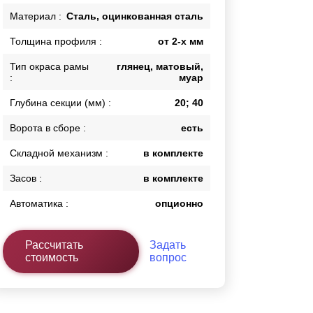
Каркасы ворот
Материал :
Сталь, оцинкованная сталь
Калитки
Толщина профиля :
от 2-х мм
Входные группы
Тип окраса рамы
глянец, матовый,
:
муар
ВСЕ ДЛЯ ЗАБОРА
Глубина секции (мм) :
20; 40
Панели для забора
Ворота в сборе :
есть
Складной механизм :
в комплекте
Засов :
в комплекте
Автоматика :
опционно
Рассчитать
Задать
стоимость
вопрос