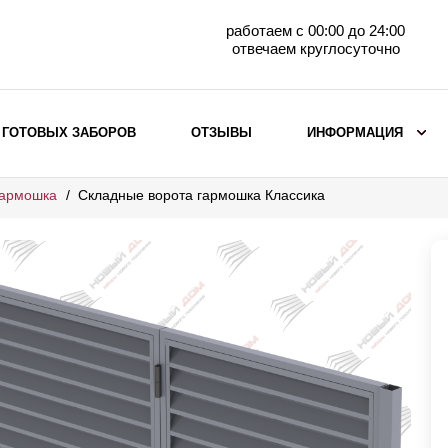
работаем с 00:00 до 24:00
отвечаем круглосуточно
 ГОТОВЫХ ЗАБОРОВ
ОТЗЫВЫ
ИНФОРМАЦИЯ
гармошка
Складные ворота гармошка Классика
ВЫБОР ПО МАТЕРИАЛУ
Заборы с кирпичными столбами
Заборы из евроштакетника
горизонтального
Металлические заборы для дачи
Забор жалюзи с кирпичными столбами
Металлические заборы
Металлические ограждения