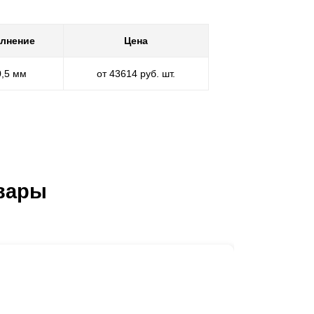
лнение
Цена
0,5 мм
от 43614 руб. шт.
вары
Ворота