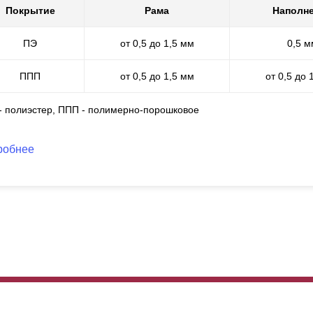
вредить окраску, а уже затем произвести окраску. Поэтому снимаю
Покрытие
Рама
Наполн
оцессе. Толщина порошково-полимерного покрытия составляет от 6
талогу RAL доступен в любой толщине стали. Также доступно много
ПЭ
от 0,5 до 1,5 мм
0,5 м
ППП
от 0,5 до 1,5 мм
от 0,5 до 
 - полиэстер, ППП - полимерно-порошковое
робнее