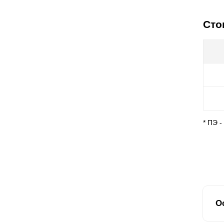
Сто
* ПЭ 
О