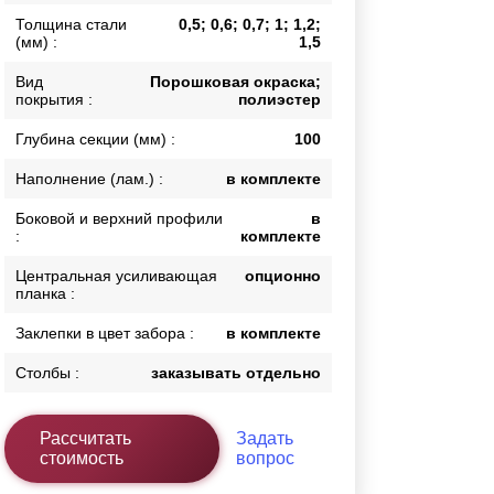
Толщина стали
0,5; 0,6; 0,7; 1; 1,2;
Каркасы ворот
(мм) :
1,5
Калитки
Входные группы
Вид
Порошковая окраска;
покрытия :
полиэстер
Глубина секции (мм) :
100
ВСЕ ДЛЯ ЗАБОРА
Наполнение (лам.) :
в комплекте
Панели для забора
Боковой и верхний профили
в
:
комплекте
Центральная усиливающая
опционно
планка :
Заклепки в цвет забора :
в комплекте
Столбы :
заказывать отдельно
Рассчитать
Задать
стоимость
вопрос