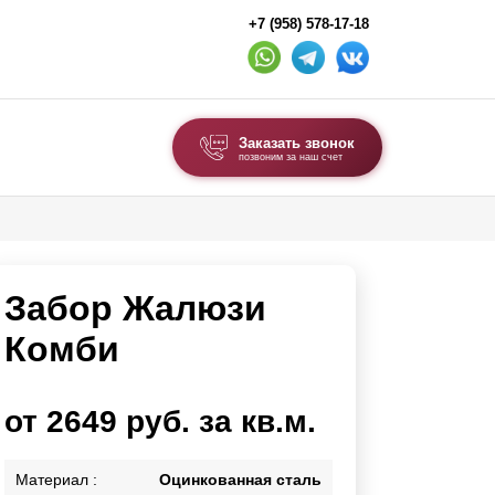
+7 (958) 578-17-18
Заказать звонок
позвоним за наш счет
ВЫБОР ПО ТИПУ
Модульные заборы и ограждения
Забор Жалюзи
Комбинированные заборы
Секционные заборы
Комби
ВОРОТА И КАЛИТКИ
от 2649 руб. за кв.м.
Ворота откатные
Ворота распашные
Материал :
Оцинкованная сталь
Ворота складные гармошка