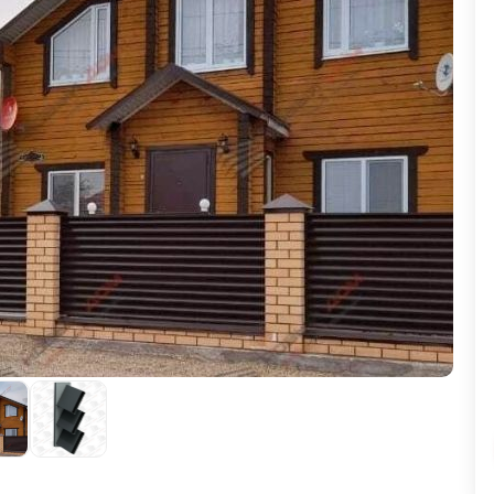
ВЫБОР ПО ХАРАКТЕРИСТИКАМ
Горизонтальные заборы
Высокие заборы
Красивые, дизайнерские заборы
ВЫБОР ПО СПОСОБУ МОНТАЖА
Заборы под ключ
Готовые заборы
Комплекты заборов-лего "сделай сам"
Быстровозводимые заборы