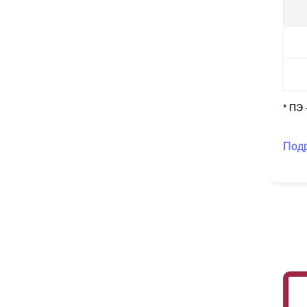
по
пр
ка
* ПЭ
Под