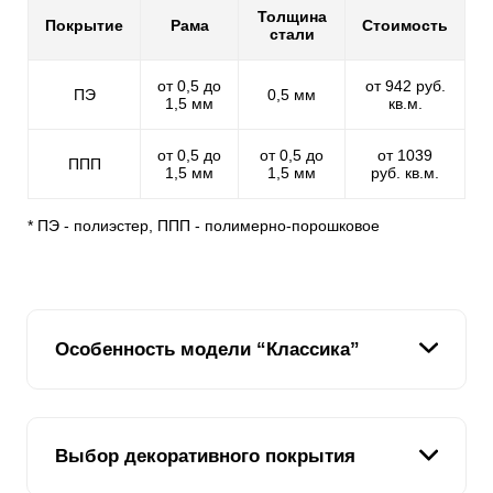
Толщина
Покрытие
Рама
Стоимость
стали
от 0,5 до
от 942 руб.
ПЭ
0,5 мм
1,5 мм
кв.м.
от 0,5 до
от 0,5 до
от 1039
ППП
1,5 мм
1,5 мм
руб. кв.м.
* ПЭ - полиэстер, ППП - полимерно-порошковое
Особенность модели “Классика”
Уникальная особенность модели – это вертикальное
Выбор декоративного покрытия
расположение
ламелей
. Ведь если есть модель
«Ранчо»,
ламели
которой имитируют горизонтально