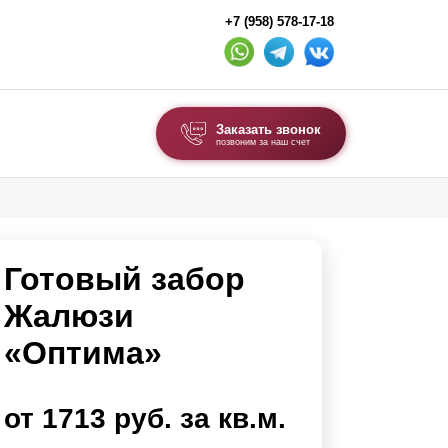
+7 (958) 578-17-18
Заказать звонок
позвоним за наш счет
ВЫБОР ПО ТИПУ
Модульные заборы и ограждения
Готовый забор
Комбинированные заборы
Секционные заборы
Жалюзи
«Оптима»
ВОРОТА И КАЛИТКИ
Ворота откатные
от 1713 руб. за кв.м.
Ворота распашные
Ворота складные гармошка