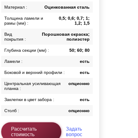
Каркасы ворот
Материал :
Оцинкованная сталь
Калитки
Толщина ламели и
0,5; 0,6; 0,7; 1;
Входные группы
рамы (мм) :
1,2; 1,5
Вид
Порошковая окраска;
покрытия :
полиэстер
ВСЕ ДЛЯ ЗАБОРА
Глубина секции (мм) :
50; 60; 80
Панели для забора
Ламели :
есть
Боковой и верхний профили :
есть
Центральная усиливающая
опционно
планка :
Заклепки в цвет забора :
есть
Столб :
опционно
Рассчитать
Задать
стоимость
вопрос