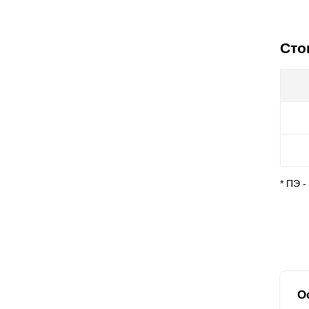
Сто
* ПЭ 
О