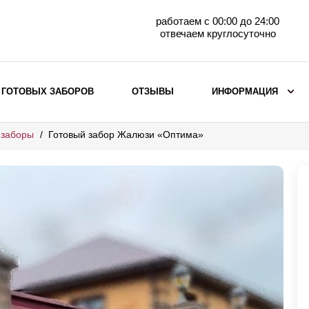
работаем с 00:00 до 24:00
отвечаем круглосуточно
 ГОТОВЫХ ЗАБОРОВ
ОТЗЫВЫ
ИНФОРМАЦИЯ
 заборы
Готовый забор Жалюзи «Оптима»
ВЫБОР ПО МАТЕРИАЛУ
Заборы с кирпичными столбами
Заборы из евроштакетника
горизонтального
Металлические заборы для дачи
Забор жалюзи с кирпичными столбами
Металлические заборы
Металлические ограждения