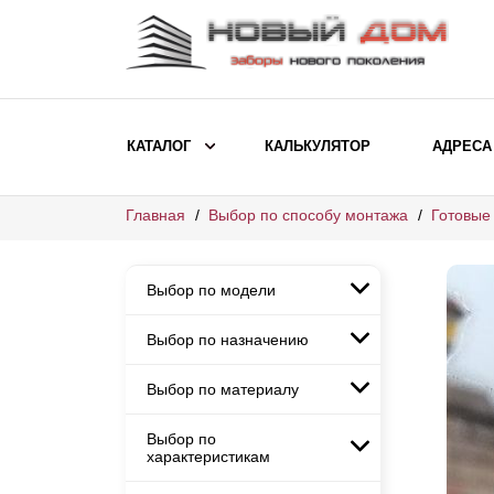
КАТАЛОГ
КАЛЬКУЛЯТОР
АДРЕСА
Главная
Выбор по способу монтажа
Готовые
ВЫБОР ПО МОДЕЛИ
Заборы Ранчо
Выбор по модели
Заборы Хай-тек
Заборы Классика
Выбор по назначению
Заборы Ранчо
Заборы Жалюзи
Заборы Хай-тек
Выбор по материалу
Заборы и ограждения для
Заборы Классика
детских садов
ВЫБОР ПО НАЗНАЧЕНИЮ
Заборы Жалюзи
Выбор по
Заборы с кирпичными столбами
Заборы для дачи
характеристикам
Заборы и ограждения для детских
Заборы из евроштакетника
Элитные заборы для коттеджей
садов