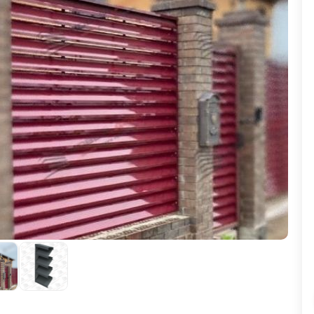
ВЫБОР ПО ХАРАКТЕРИСТИКАМ
Горизонтальные заборы
Высокие заборы
Красивые, дизайнерские заборы
ВЫБОР ПО СПОСОБУ МОНТАЖА
Заборы под ключ
Готовые заборы
Комплекты заборов-лего "сделай сам"
Быстровозводимые заборы