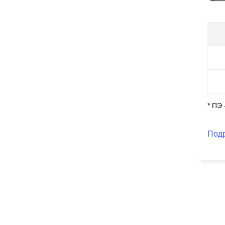
ко
вы
и 
и 
То
же
* ПЭ
Под