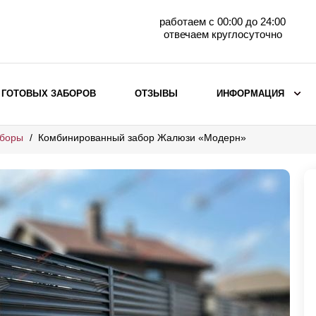
работаем с 00:00 до 24:00
отвечаем круглосуточно
 ГОТОВЫХ ЗАБОРОВ
ОТЗЫВЫ
ИНФОРМАЦИЯ
аборы
Комбинированный забор Жалюзи «Модерн»
ВЫБОР ПО МАТЕРИАЛУ
Заборы с кирпичными столбами
Заборы из евроштакетника
горизонтального
Металлические заборы для дачи
Забор жалюзи с кирпичными столбами
Металлические заборы
Металлические ограждения