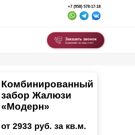
+7 (958) 578-17-18
Заказать звонок
позвоним за наш счет
ВЫБОР ПО ТИПУ
Модульные заборы и ограждения
Комбинированный
Комбинированные заборы
Секционные заборы
забор Жалюзи
«Модерн»
ВОРОТА И КАЛИТКИ
Ворота откатные
от 2933 руб. за кв.м.
Ворота распашные
Ворота складные гармошка