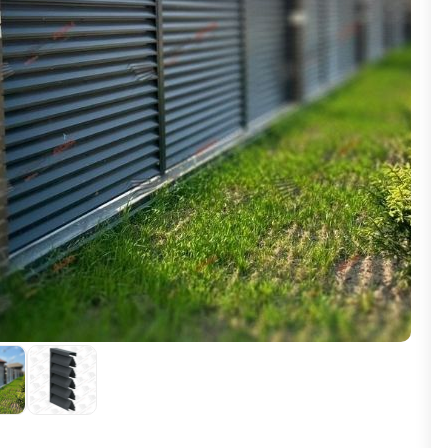
ВЫБОР ПО ХАРАКТЕРИСТИКАМ
Горизонтальные заборы
Высокие заборы
Красивые, дизайнерские заборы
ВЫБОР ПО СПОСОБУ МОНТАЖА
Заборы под ключ
Готовые заборы
Комплекты заборов-лего "сделай сам"
Быстровозводимые заборы