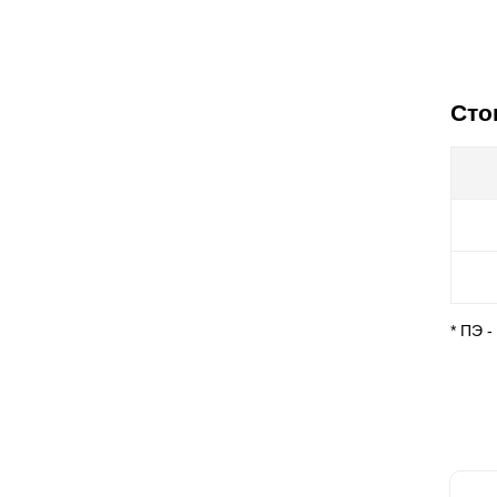
Сто
* ПЭ 