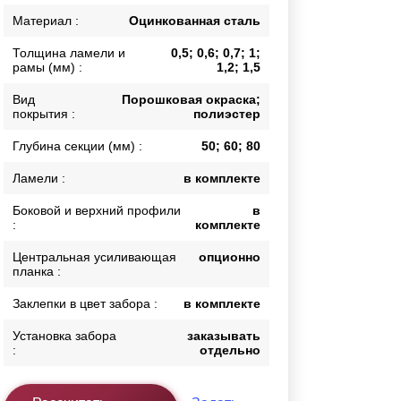
Каркасы ворот
Материал :
Оцинкованная сталь
Калитки
Толщина ламели и
0,5; 0,6; 0,7; 1;
Входные группы
рамы (мм) :
1,2; 1,5
Вид
Порошковая окраска;
покрытия :
полиэстер
ВСЕ ДЛЯ ЗАБОРА
Глубина секции (мм) :
50; 60; 80
Панели для забора
Ламели :
в комплекте
Боковой и верхний профили
в
:
комплекте
Центральная усиливающая
опционно
планка :
Заклепки в цвет забора :
в комплекте
Установка забора
заказывать
:
отдельно