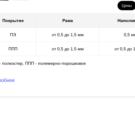
торая
варьируется
в границах 0,5; 0,6; 0,7; 1; 1,2; 1,5 мм. С увели
Цены
сота
ламели
. А чем больше высота
ламели
, тем больше дайн забор
высота
ламели
никаким образом не действует на срок эксплуатаци
Покрытие
Рама
Наполн
продемонстрируют образцы.
ПЭ
от 0,5 до 1,5 мм
0,5 м
 есть, выбирая забор Вы можете быть уверенны в его качестве, гла
лаемую суму стоимости готового забора.
ППП
от 0,5 до 1,5 мм
от 0,5 до 
 - полиэстер, ППП - полимерно-порошковое
робнее