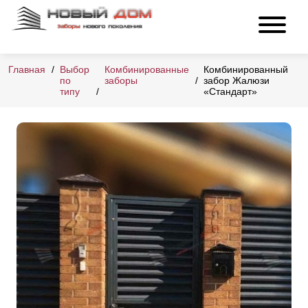
Главная
Выбор
Комбинированные
Комбинированный
по
заборы
забор Жалюзи
типу
«Стандарт»