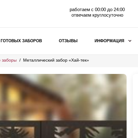
работаем с 00:00 до 24:00
отвечаем круглосуточно
 ГОТОВЫХ ЗАБОРОВ
ОТЗЫВЫ
ИНФОРМАЦИЯ
е заборы
Металлический забор «Хай-тек»
ВЫБОР ПО МАТЕРИАЛУ
Заборы с кирпичными столбами
Заборы из евроштакетника
горизонтального
Металлические заборы для дачи
Забор жалюзи с кирпичными столбами
Металлические заборы
Металлические ограждения