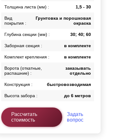
Толщина листа (мм) :
1,5 - 30
Каркасы ворот
Калитки
Вид
Грунтовка и порошковая
Входные группы
покрытия :
окраска
Глубина секции (мм) :
30; 40; 60
ВСЕ ДЛЯ ЗАБОРА
Заборная секция :
в комплекте
Панели для забора
Комплект крепления :
в комплекте
Ворота (откатные,
заказывать
распашние) :
отдельно
Конструкция :
быстровозводимая
Высота забора :
до 6 метров
Рассчитать
Задать
стоимость
вопрос