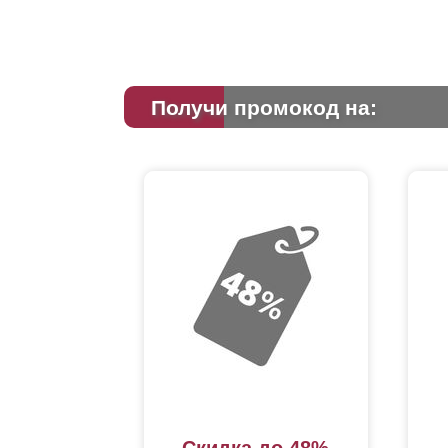
Получи промокод на:
Ка
эт
ва
за
из
для
по
уст