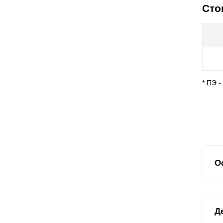
Сто
* ПЭ 
О
Мод
Д
лю