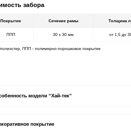
имость забора
Покрытие
Сечение рамы
Толщина л
ППП
30 х 30 мм
от 1,5 до 
- полиэстер, ППП - полимерно-порошковое покрытие
собенность модели “Хай-тек”
ель забора «Хай-тек» — это идеальный вариант для тех, кто устал 
екоративное покрытие
бит выражать индивидуальность, не боится смелых решений и стрем