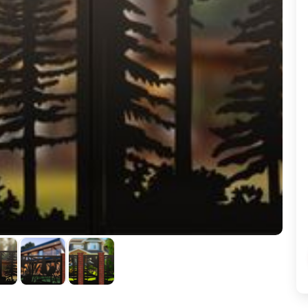
ВЫБОР ПО ХАРАКТЕРИСТИКАМ
Горизонтальные заборы
Высокие заборы
Красивые, дизайнерские заборы
ВЫБОР ПО СПОСОБУ МОНТАЖА
Заборы под ключ
Готовые заборы
Комплекты заборов-лего "сделай сам"
Быстровозводимые заборы