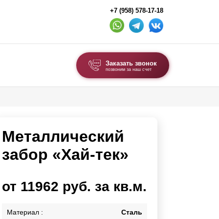
+7 (958) 578-17-18
Заказать звонок
позвоним за наш счет
ВЫБОР ПО ТИПУ
Модульные заборы и ограждения
Металлический
Комбинированные заборы
Секционные заборы
забор «Хай-тек»
ВОРОТА И КАЛИТКИ
от 11962 руб. за кв.м.
Ворота откатные
Ворота распашные
Материал :
Сталь
Ворота складные гармошка