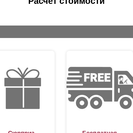
Расчет стоимости
к и любая модель ограждения, «Хай-тек» может быть установлена 
апе разработки проекта будущего ограждения, то конструкторы наш
ми и составят проект по вашим требованиям и условиям. Что сущес
бора. В случае, если на участке уже установлены столбы/закладны
готовят секции по точным замерам имеющихся пролетов. При необ
 забора, провести их обработку от коррозии и окрашивание в нужны
ставлены вместе с секциями ограждения, то есть вы получите готов
ановить на участке.