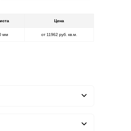
иста
Цена
30 мм
от 11962 руб. кв.м.
от стандартов и однообразия. Для тех, кто
ится получить от жизни по максимуму. Да, и