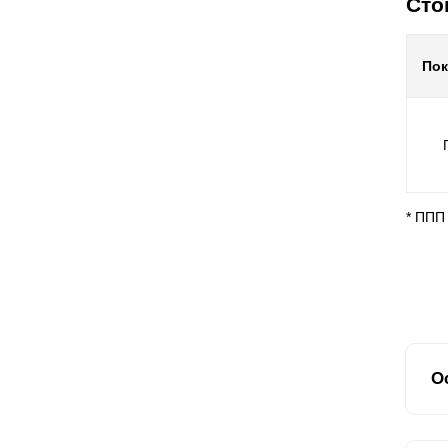
Сто
По
* ППП
О