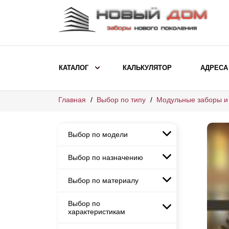
КАТАЛОГ
КАЛЬКУЛЯТОР
АДРЕСА
Главная
Выбор по типу
Модульные заборы и
ВЫБОР ПО МОДЕЛИ
Заборы Ранчо
Выбор по модели
Заборы Хай-тек
Заборы Классика
Выбор по назначению
Заборы Ранчо
Заборы Жалюзи
Заборы Хай-тек
Выбор по материалу
Заборы и ограждения для
Заборы Классика
детских садов
ВЫБОР ПО НАЗНАЧЕНИЮ
Заборы Жалюзи
Выбор по
Заборы с кирпичными столбами
Заборы для дачи
характеристикам
Заборы и ограждения для детских
Заборы из евроштакетника
Элитные заборы для коттеджей
садов