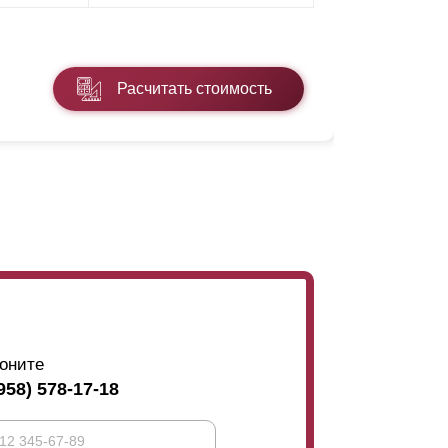
* ПЭ - поли
Расчитать стоимость
Подробнее
оните
958) 578-17-18