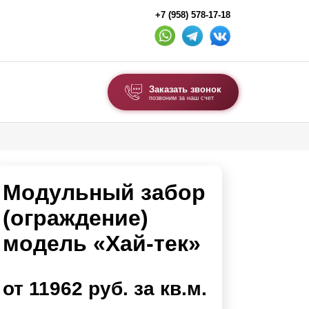
+7 (958) 578-17-18
Заказать звонок
позвоним за наш счет
ВЫБОР ПО ТИПУ
Модульные заборы и ограждения
Модульный забор
Комбинированные заборы
Секционные заборы
(ограждение)
модель «Хай-тек»
ВОРОТА И КАЛИТКИ
Ворота откатные
от 11962 руб. за кв.м.
Ворота распашные
Ворота складные гармошка