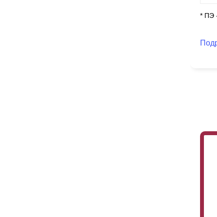
* ПЭ
Под