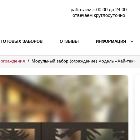
работаем с 00:00 до 24:00
отвечаем круглосуточно
 ГОТОВЫХ ЗАБОРОВ
ОТЗЫВЫ
ИНФОРМАЦИЯ
 ограждения
Модульный забор (ограждение) модель «Хай-тек»
ВЫБОР ПО МАТЕРИАЛУ
Заборы с кирпичными столбами
Заборы из евроштакетника
горизонтального
Металлические заборы для дачи
Забор жалюзи с кирпичными столбами
Металлические заборы
Металлические ограждения