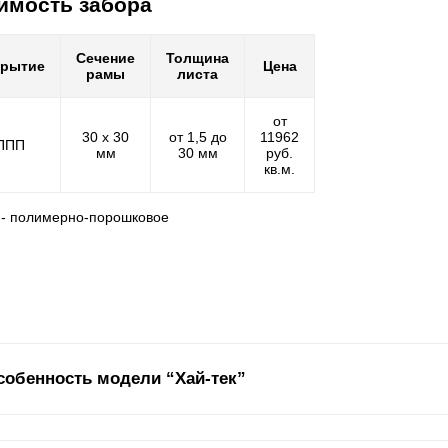
имость забора
Сечение
Толщина
крытие
Цена
рамы
листа
от
30 х 30
от 1,5 до
11962
ППП
мм
30 мм
руб.
кв.м.
 - полимерно-порошковое
собенность модели “Хай-тек”