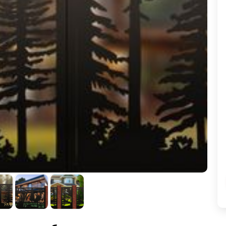
ВЫБОР ПО ХАРАКТЕРИСТИКАМ
Горизонтальные заборы
Высокие заборы
Красивые, дизайнерские заборы
ВЫБОР ПО СПОСОБУ МОНТАЖА
Заборы под ключ
Готовые заборы
Комплекты заборов-лего "сделай сам"
Быстровозводимые заборы