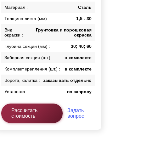
Каркасы ворот
Материал :
Сталь
Калитки
Толщина листа (мм) :
1,5 - 30
Входные группы
Вид
Грунтовка и порошковая
окраски :
окраска
ВСЕ ДЛЯ ЗАБОРА
Глубина секции (мм) :
30; 40; 60
Панели для забора
Заборная секция (шт.) :
в комплекте
Комплект крепления (шт.) :
в комплекте
Ворота, калитка :
заказывать отдельно
Установка :
по запросу
Рассчитать
Задать
стоимость
вопрос