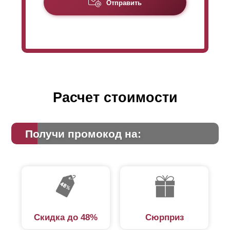
Из-за уменьшенной высоты
ламели
заборы
Отправить
«
Оптимы
» требуют для своего производства
большее количество
ламелей
, чем для «Стандарт»,
на такую же высоту забора. Это сказывается на цене:
из-за большего расхода стали стоимость забора
«
Оптима
» немного увеличивается.
Расчет стоимости
Получи промокод на:
Скидка до 48%
Сюрприз