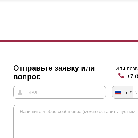
хлеста, тем меньше обзор. Изменение нахлеста дает возможность к
одя из своих предпочтений и образа жизни. Кто-то особо не беспок
ицы территорию, а кому-то важно, чтобы жизнь за забором оставал
и выборе нахлеста важен следующий аспект. Если длина задней ст
илитель. Его крепят для поддержки
ламелей
с противоположной сто
епления будут видны с лицевой стороны забора. На фото видно, как
сто используют нахлест, и тогда дизайн забора будет безупречным.
Отправьте заявку или
Или позв
вопрос
+7 (
+7