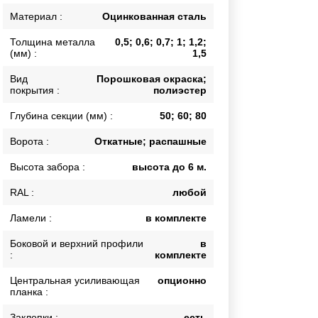
Каркасы ворот
Материал :
Оцинкованная сталь
Калитки
Толщина металла
0,5; 0,6; 0,7; 1; 1,2;
Входные группы
(мм) :
1,5
Вид
Порошковая окраска;
покрытия :
полиэстер
ВСЕ ДЛЯ ЗАБОРА
Глубина секции (мм) :
50; 60; 80
Панели для забора
Ворота :
Откатные; распашные
Высота забора :
высота до 6 м.
RAL :
любой
Ламели :
в комплекте
Боковой и верхний профили
в
:
комплекте
Центральная усиливающая
опционно
планка :
Заклепки :
есть