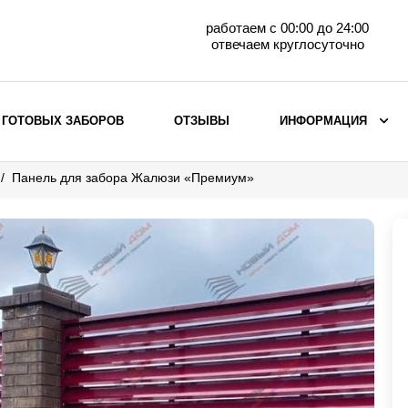
работаем с 00:00 до 24:00
отвечаем круглосуточно
 ГОТОВЫХ ЗАБОРОВ
ОТЗЫВЫ
ИНФОРМАЦИЯ
Панель для забора Жалюзи «Премиум»
ВЫБОР ПО МАТЕРИАЛУ
Заборы с кирпичными столбами
Заборы из евроштакетника
горизонтального
Металлические заборы для дачи
Забор жалюзи с кирпичными столбами
Металлические заборы
Металлические ограждения