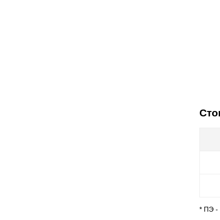
Сто
* ПЭ 