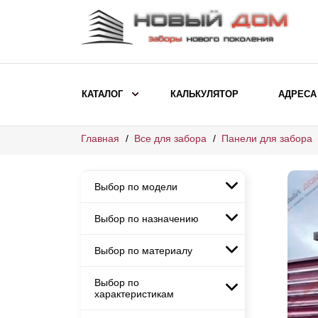
КАТАЛОГ
КАЛЬКУЛЯТОР
АДРЕСА
Главная
Все для забора
Панели для забора
ВЫБОР ПО МОДЕЛИ
Заборы Ранчо
Выбор по модели
Заборы Хай-тек
Заборы Классика
Выбор по назначению
Заборы Ранчо
Заборы Жалюзи
Заборы Хай-тек
Выбор по материалу
Заборы и ограждения для
Заборы Классика
детских садов
ВЫБОР ПО НАЗНАЧЕНИЮ
Заборы Жалюзи
Выбор по
Заборы с кирпичными столбами
Заборы для дачи
характеристикам
Заборы и ограждения для детских
Заборы из евроштакетника
Элитные заборы для коттеджей
садов