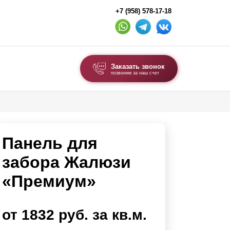
+7 (958) 578-17-18
Заказать звонок
позвоним за наш счет
ВЫБОР ПО ТИПУ
Модульные заборы и ограждения
Панель для
Комбинированные заборы
Секционные заборы
забора Жалюзи
«Премиум»
ВОРОТА И КАЛИТКИ
Ворота откатные
от 1832 руб. за кв.м.
Ворота распашные
Ворота складные гармошка