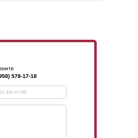
аждому заказчику создать ограждение,
оится о том, что можно будет увидеть с
ась конфиденциальной.
ороны секции более 1,5 м, понадобится
роны. При выборе установки
ламелей
встык
 это выглядит. Чтобы замаскировать их,
,
оните
958) 578-17-18