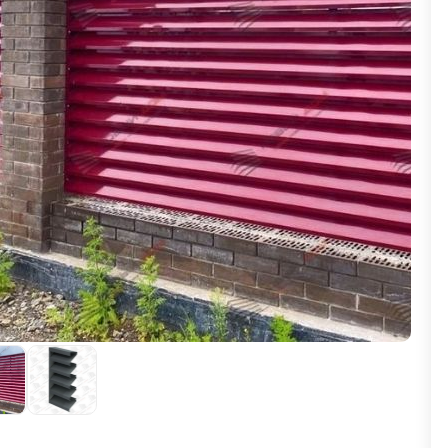
ВЫБОР ПО ХАРАКТЕРИСТИКАМ
Горизонтальные заборы
Высокие заборы
Красивые, дизайнерские заборы
ВЫБОР ПО СПОСОБУ МОНТАЖА
Заборы под ключ
Готовые заборы
Комплекты заборов-лего "сделай сам"
Быстровозводимые заборы