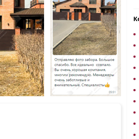
ВЫБОР ПО ХАРАКТЕРИСТИКАМ
Горизонтальные заборы
К
Высокие заборы
Красивые, дизайнерские заборы
ВЫБОР ПО СПОСОБУ МОНТАЖА
Заборы под ключ
Готовые заборы
Комплекты заборов-лего "сделай сам"
Быстровозводимые заборы