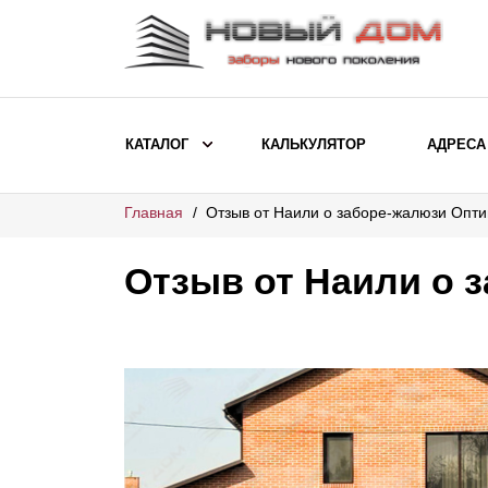
КАТАЛОГ
КАЛЬКУЛЯТОР
АДРЕСА
Главная
Отзыв от Наили о заборе-жалюзи Опт
ВЫБОР ПО МОДЕЛИ
Заборы Ранчо
Отзыв от Наили о 
Заборы Хай-тек
Заборы Классика
Заборы Жалюзи
ВЫБОР ПО НАЗНАЧЕНИЮ
Заборы и ограждения для детских
садов