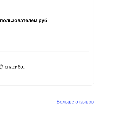
ь
 пользователем руб
 спасибо...
Добрый день
Читать вес
Больше отзывов