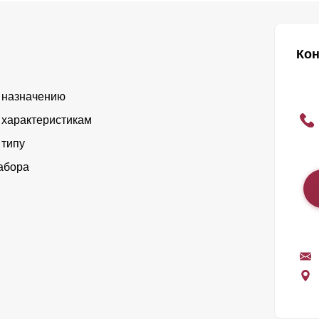
Кон
 назначению
 характеристикам
 типу
абора