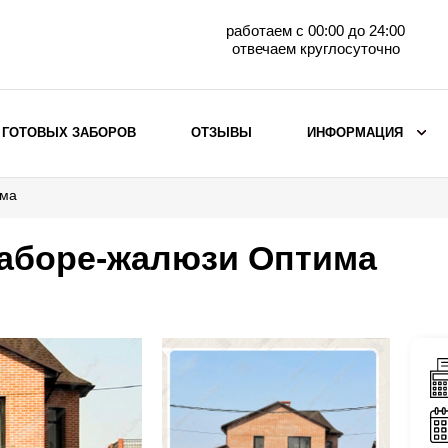
работаем с 00:00 до 24:00
отвечаем круглосуточно
 ГОТОВЫХ ЗАБОРОВ
ОТЗЫВЫ
ИНФОРМАЦИЯ
има
ВЫБОР ПО МАТЕРИАЛУ
Заборы с кирпичными столбами
заборе-жалюзи Оптима
Заборы из евроштакетника
горизонтального
Металлические заборы для дачи
Забор жалюзи с кирпичными столбами
Металлические заборы
Металлические ограждения