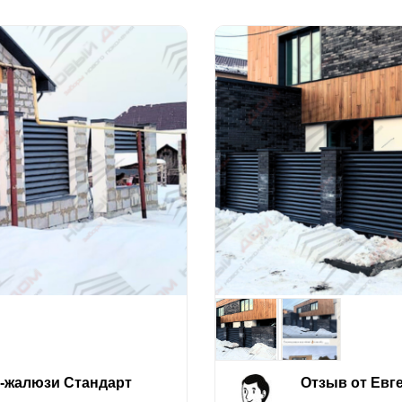
е-жалюзи Стандарт
Отзыв от Евг