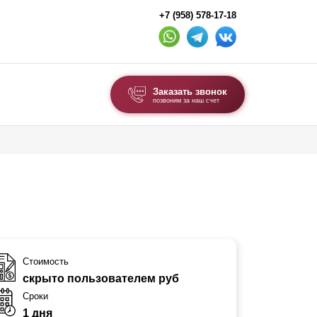
+7 (958) 578-17-18
Заказать звонок
позвоним за наш счет
ВЫБОР ПО ТИПУ
Модульные заборы и ограждения
Комбинированные заборы
Секционные заборы
ВОРОТА И КАЛИТКИ
Стоимость
скрыто пользователем руб
Ворота откатные
Сроки
Ворота распашные
1 дня
Ворота складные гармошка