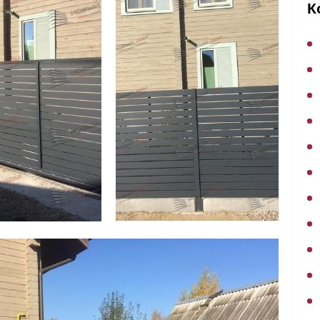
ВЫБОР ПО ХАРАКТЕРИСТИКАМ
К
Горизонтальные заборы
Высокие заборы
Красивые, дизайнерские заборы
ВЫБОР ПО СПОСОБУ МОНТАЖА
Заборы под ключ
Готовые заборы
Комплекты заборов-лего "сделай сам"
Быстровозводимые заборы