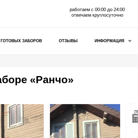
работаем с 00:00 до 24:00
отвечаем круглосуточно
 ГОТОВЫХ ЗАБОРОВ
ОТЗЫВЫ
ИНФОРМАЦИЯ
ВЫБОР ПО МАТЕРИАЛУ
Заборы с кирпичными столбами
аборе «Ранчо»
Заборы из евроштакетника
горизонтального
Металлические заборы для дачи
Забор жалюзи с кирпичными столбами
Металлические заборы
Металлические ограждения