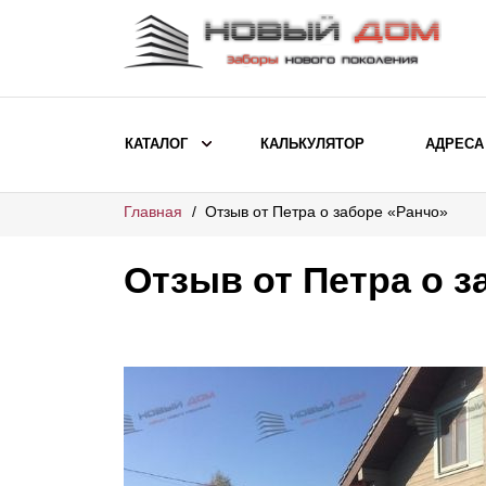
КАТАЛОГ
КАЛЬКУЛЯТОР
АДРЕСА
Главная
Отзыв от Петра о заборе «Ранчо»
ВЫБОР ПО МОДЕЛИ
Заборы Ранчо
Отзыв от Петра о з
Заборы Хай-тек
Заборы Классика
Заборы Жалюзи
ВЫБОР ПО НАЗНАЧЕНИЮ
Заборы и ограждения для детских
садов