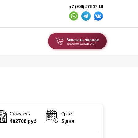
+7 (958) 578-17-18
Заказать звонок
позвоним за наш счет
ВЫБОР ПО ТИПУ
Модульные заборы и ограждения
Комбинированные заборы
Секционные заборы
ВОРОТА И КАЛИТКИ
Стоимость
Сроки
402708 руб
5 дня
Ворота откатные
Ворота распашные
Ворота складные гармошка