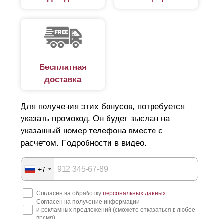
Бесплатная
доставка
Для получения этих бонусов, потребуется
указать промокод. Он будет выслан на
указанный номер телефона вместе с
При выборе стоит учитывать вкусовые предпочтения
расчетом. Подробности в видео.
относительно дизайна забора. Дело в том, что
больший объем делает забор более объемным с
наличием горизонтальных линий. Соответственно
+7
наоборот - чем меньше глубина, тем меньше изгибов
и горизонтальных линий. Заборы изготовленные из
Согласен на обработку
персональных данных
любого размера
ламелей
и глубины одинаково
Согласен на получение информации
соответствуют высокому качеству.
и рекламных предложений (сможете отказаться в любое
время)