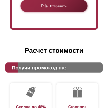
крепится специальными заклепками. И эти заклепки
Отправить
становятся видны и с лицевой стороны тоже, если
отсутствует нахлест
ламелей
. Хотя видимость
заклепок - это больше эстетическая часть и она никак
не влияет на функциональность забора и его
характеристики, многим не нравится, что заклепки
заметны. Поэтому заклепки можно спрятать за
нахлестом.
Расчет стоимости
Получи промокод на:
Скидка до 48%
Сюрприз