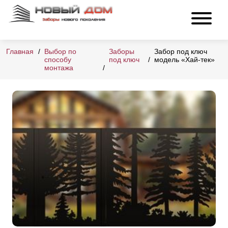
Главная
Выбор по
Заборы
Забор под ключ
способу
под ключ
модель «Хай-тек»
монтажа