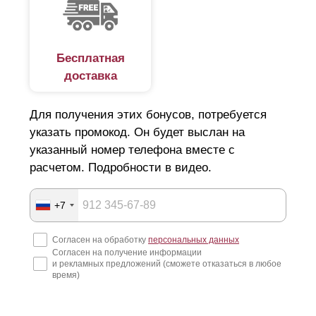
еще не установлены собственные столбы, а забор
находится только в стадии проекта. В том случае,
если столбы уже установлены и намечены секции,
наши специалисты вымеряют все до доли
Бесплатная
миллиметра и изготовят точные секции. Кроме этого,
доставка
нам под силу изготовить столбы по вашему заказу. И
это еще не все... мы сможем даже покрыть столбы
Для получения этих бонусов, потребуется
антикоррозийной обработкой и установить
полностью готовый комплект.
указать промокод. Он будет выслан на
указанный номер телефона вместе с
расчетом. Подробности в видео.
+7
Согласен на обработку
персональных данных
Согласен на получение информации
и рекламных предложений (сможете отказаться в любое
время)