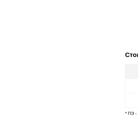
Сто
* ПЭ 