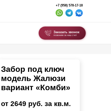
+7 (958) 578-17-18
Заказать звонок
позвоним за наш счет
ВЫБОР ПО ТИПУ
Модульные заборы и ограждения
Забор под ключ
Комбинированные заборы
Секционные заборы
модель Жалюзи
вариант «Комби»
ВОРОТА И КАЛИТКИ
Ворота откатные
от 2649 руб. за кв.м.
Ворота распашные
Ворота складные гармошка