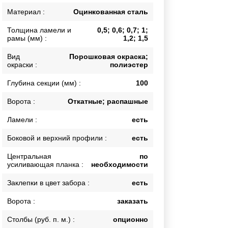
Каркасы ворот
Материал :
Оцинкованная сталь
Калитки
Толщина ламели и
0,5; 0,6; 0,7; 1;
Входные группы
рамы (мм) :
1,2; 1,5
Вид
Порошковая окраска;
окраски :
полиэстер
ВСЕ ДЛЯ ЗАБОРА
Глубина секции (мм) :
100
Панели для забора
Ворота :
Откатные; распашные
Ламели :
есть
Боковой и верхний профили :
есть
Центральная
по
усиливающая планка :
необходимости
Заклепки в цвет забора :
есть
Ворота :
заказать
Столбы (руб. п. м.) :
опционно