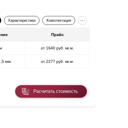
Характеристики
Комплектация
ение
Прайс
Покр
м
от 1640 руб. кв.м.
П
1,5 мм
от 2277 руб. кв.м.
ПП
* ПЭ - поли
Расчитать стоимость
Подробнее