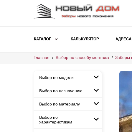
КАТАЛОГ
КАЛЬКУЛЯТОР
АДРЕСА
Главная
Выбор по способу монтажа
Заборы 
ВЫБОР ПО МОДЕЛИ
Заборы Ранчо
Выбор по модели
Заборы Хай-тек
Заборы Классика
Выбор по назначению
Заборы Ранчо
Заборы Жалюзи
Заборы Хай-тек
Выбор по материалу
Заборы и ограждения для
Заборы Классика
детских садов
ВЫБОР ПО НАЗНАЧЕНИЮ
Заборы Жалюзи
Выбор по
Заборы с кирпичными столбами
Заборы для дачи
характеристикам
Заборы и ограждения для детских
Заборы из евроштакетника
Элитные заборы для коттеджей
садов