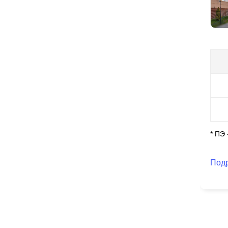
* ПЭ
Под