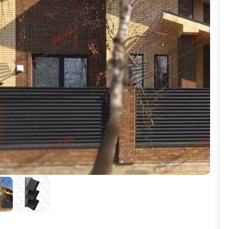
ВЫБОР ПО ХАРАКТЕРИСТИКАМ
Горизонтальные заборы
Высокие заборы
Красивые, дизайнерские заборы
ВЫБОР ПО СПОСОБУ МОНТАЖА
Заборы под ключ
Готовые заборы
Комплекты заборов-лего "сделай сам"
Быстровозводимые заборы