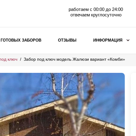
работаем с 00:00 до 24:00
отвечаем круглосуточно
 ГОТОВЫХ ЗАБОРОВ
ОТЗЫВЫ
ИНФОРМАЦИЯ
под ключ
Забор под ключ модель Жалюзи вариант «Комби»
ВЫБОР ПО МАТЕРИАЛУ
Заборы с кирпичными столбами
Заборы из евроштакетника
горизонтального
Металлические заборы для дачи
Забор жалюзи с кирпичными столбами
Металлические заборы
Металлические ограждения